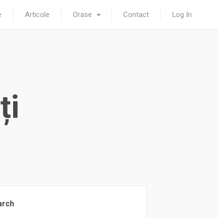
e
Articole
Orase
Contact
Log In
ți
arch