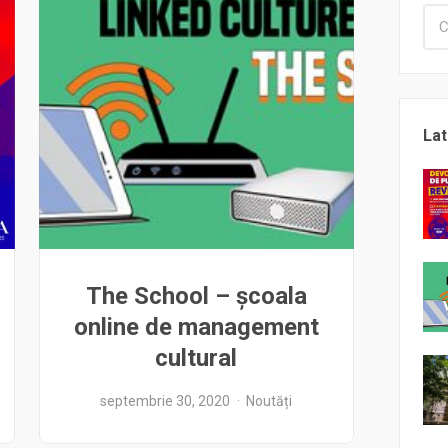
Lat
The School – școala
online de management
cultural
septembrie 30, 2020
Noutăți