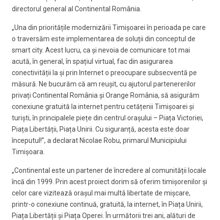
directorul general al Continental România.
„Una din prioritățile modernizării Timișoarei în perioada pe care
o traversăm este implementarea de soluții din conceptul de
smart city. Acest lucru, ca și nevoia de comunicare tot mai
acută, în general, în spațiul virtual, fac din asigurarea
conectivității la și prin Internet o preocupare subsecventă pe
măsură. Ne bucurăm că am reușit, cu ajutorul partenererilor
privați Continental România și Orange România, să asigurăm
conexiune gratuită la internet pentru cetățenii Timișoarei și
turiști, în principalele piețe din centrul orașului – Piața Victoriei,
Piața Libertății, Piața Unirii. Cu siguranță, acesta este doar
începutul!”, a declarat
Nicolae Robu, primarul Municipiului
Timișoara.
„Continental este un partener de încredere al comunității locale
încă din 1999. Prin acest proiect dorim să oferim timișorenilor și
celor care vizitează orașul mai multă libertate de mișcare,
printr-o conexiune continuă, gratuită, la internet, în Piața Unirii,
Piața Libertății și Piața Operei. În următorii trei ani, alături de