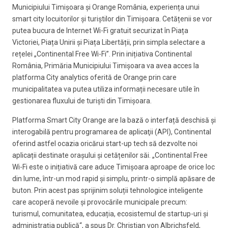
Municipiului Timișoara și Orange România, experiența unui
smart city locuitorilor și turiștilor din Timișoara. Cetățenii se vor
putea bucura de Internet Wi-Fi gratuit securizat în Piața
Victoriei, Piața Unirii și Piața Libertății, prin simpla selectare a
rețelei „Continental Free Wi-Fi”. Prin inițiativa Continental
România, Primăria Municipiului Timișoara va avea acces la
platforma City analytics oferită de Orange prin care
municipalitatea va putea utiliza informații necesare utile în
gestionarea fluxului de turiști din Timișoara.
Platforma Smart City Orange are la bază o interfață deschisă și
interogabilă pentru programarea de aplicaţii (API), Continental
oferind astfel ocazia oricărui start-up tech să dezvolte noi
aplicații destinate orașului și cetățenilor săi. „Continental Free
Wi-Fi este o inițiativă care aduce Timișoara aproape de orice loc
din lume, într-un mod rapid și simplu, printr-o simplă apăsare de
buton. Prin acest pas sprijinim soluții tehnologice inteligente
care acoperă nevoile și provocările municipale precum:
turismul, comunitatea, educația, ecosistemul de startup-uri și
administrația publică“, a spus Dr. Christian von Albrichsfeld,